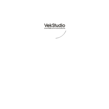
18th of Gennaio 2025
#02
Vek Studio per Dolce Bontà: uno
stand che racconta tradizione e
qualità al Marca 2025
Read Article -