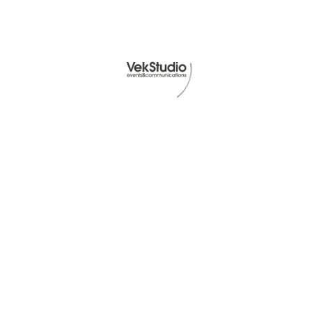
10th of Ottobre 2020
#02
Il Logo, perchè è importante
Read Article -