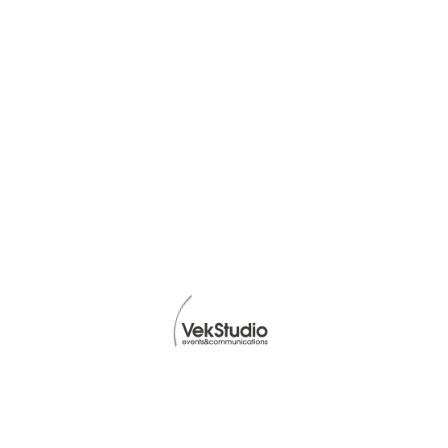
Read Article -
28th of Agosto 2021
#05
CIBUS 2021 – Il gusto della
ripartenza!