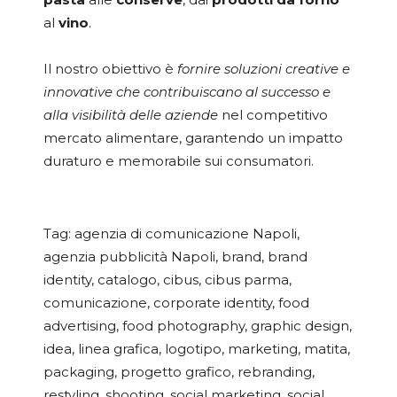
al
vino
.
Il nostro obiettivo è
fornire soluzioni creative e
innovative che contribuiscano al successo e
alla visibilità delle aziende
nel competitivo
mercato alimentare, garantendo un impatto
duraturo e memorabile sui consumatori.
Tag:
agenzia di comunicazione Napoli
,
agenzia pubblicità Napoli
,
brand
,
brand
identity
,
catalogo
,
cibus
,
cibus parma
,
comunicazione
,
corporate identity
,
food
advertising
,
food photography
,
graphic design
,
idea
,
linea grafica
,
logotipo
,
marketing
,
matita
,
packaging
,
progetto grafico
,
rebranding
,
restyling
,
shooting
,
social marketing
,
social