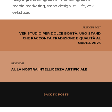
media marketing
,
stand design
,
still life
,
vek
,
vekstudio
PREVIOUS POST
VEK STUDIO PER DOLCE BONTÀ: UNO STAND
CHE RACCONTA TRADIZIONE E QUALITÀ AL
MARCA 2025
NEXT POST
AI, LA NOSTRA INTELLIGENZA ARTIFICIALE
BACK TO POSTS